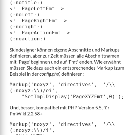
(:notitle:)

<!--PageLeftFmt-->            
(:noleft:)

<!--PageRightFmt-->           
(:noright:)

<!--PageActionFmt-->          
Skindesigner können eigene Abschnitte und Markups
definieren, aber zur Zeit müssen alle Abschnittnamen
mit 'Page' beginnen und auf 'Fmt' enden. Wie erwähnt
müssen Sie dazu auch ein entsprechendes Markup (zum
Beispiel in der
config.php
) definieren:
Markup('noxyz', 'directives',  '/\\
(:noxyz:\\)/ei',

    "SetTmplDisplay('PageXYZFmt',0)");
Und, besser, kompatibel mit PHP Version 5.5, für
PmWiki 2.2.58+ :
Markup('noxyz', 'directives',  '/\\
(:noxyz:\\)/i',
