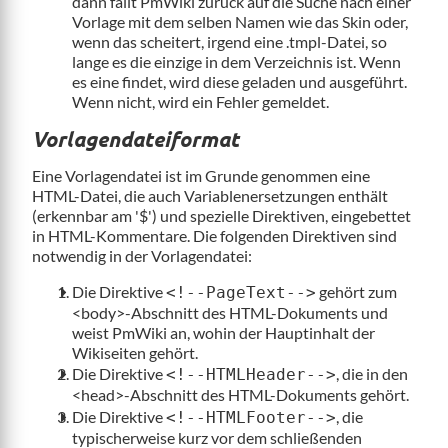
dann fällt PmWiki zurück auf die Suche nach einer
Vorlage mit dem selben Namen wie das Skin oder,
wenn das scheitert, irgend eine .tmpl-Datei, so
lange es die einzige in dem Verzeichnis ist. Wenn
es eine findet, wird diese geladen und ausgeführt.
Wenn nicht, wird ein Fehler gemeldet.
Vorlagendateiformat
Eine Vorlagendatei ist im Grunde genommen eine
HTML-Datei, die auch Variablenersetzungen enthält
(erkennbar am '$') und spezielle Direktiven, eingebettet
in HTML-Kommentare. Die folgenden Direktiven sind
notwendig in der Vorlagendatei:
Die Direktive
gehört zum
<!--PageText-->
<body>-Abschnitt des HTML-Dokuments und
weist PmWiki an, wohin der Hauptinhalt der
Wikiseiten gehört.
Die Direktive
, die in den
<!--HTMLHeader-->
<head>-Abschnitt des HTML-Dokuments gehört.
Die Direktive
, die
<!--HTMLFooter-->
typischerweise kurz vor dem schließenden