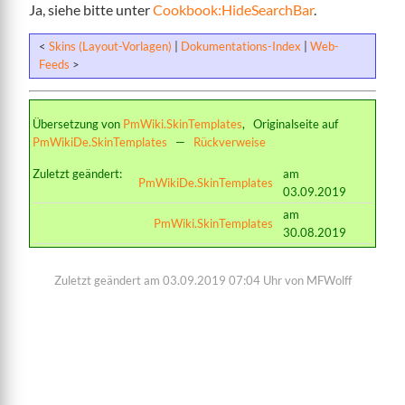
Ja, siehe bitte unter
Cookbook:HideSearchBar
.
<
Skins (Layout-Vorlagen)
|
Dokumentations-Index
|
Web-
Feeds
>
Übersetzung von
PmWiki.SkinTemplates
, Originalseite auf
PmWikiDe.SkinTemplates
—
Rückverweise
Zuletzt geändert:
am
PmWikiDe.SkinTemplates
03.09.2019
am
PmWiki.SkinTemplates
30.08.2019
Zuletzt geändert am 03.09.2019 07:04 Uhr von MFWolff