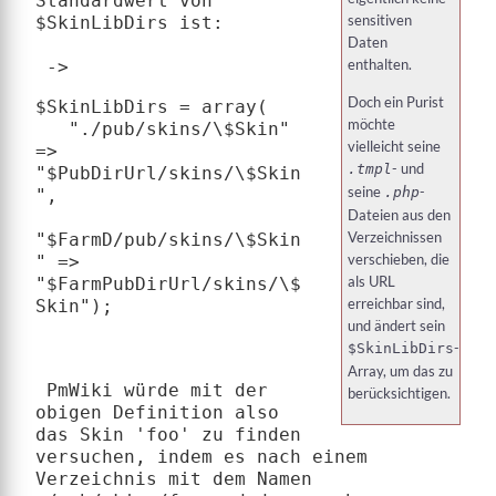
Standardwert von 
sensitiven
$SkinLibDirs
 ist:

Daten
enthalten.
 ->
Doch ein Purist
$SkinLibDirs = array(

möchte
   "./pub/skins/\$Skin"      
vielleicht seine
=> 
- und
.tmpl
"$PubDirUrl/skins/\$Skin
seine
-
.php
",

Dateien aus den
Verzeichnissen
"$FarmD/pub/skins/\$Skin
verschieben, die
" => 
als URL
"$FarmPubDirUrl/skins/\$
erreichbar sind,
und ändert sein
-
$SkinLibDirs
Array, um das zu
 PmWiki würde mit der 
berücksichtigen.
obigen Definition also 
das Skin 'foo' zu finden 
versuchen, indem es nach einem 
Verzeichnis mit dem Namen 