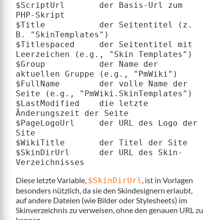
$ScriptUrl       der Basis-Url zum 
PHP-Skript

$Title           der Seitentitel (z. 
B. "SkinTemplates")

$Titlespaced     der Seitentitel mit 
Leerzeichen (e.g., "Skin Templates")

$Group           der Name der 
aktuellen Gruppe (e.g., "PmWiki")

$FullName        der volle Name der 
Seite (e.g., "PmWiki.SkinTemplates")

$LastModified    die letzte 
Änderungszeit der Seite

$PageLogoUrl     der URL des Logo der 
Site

$WikiTitle       der Titel der Site

$SkinDirUrl      der URL des Skin-
Diese letzte Variable,
, ist in Vorlagen
$SkinDirUrl
besonders nützlich, da sie den Skindesignern erlaubt,
auf andere Dateien (wie Bilder oder Stylesheets) im
Skinverzeichnis zu verweisen, ohne den genauen URL zu
kennen.