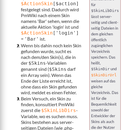
$ActionSkin
[$action]
für
festgelegt sind. Dadurch wird
$SkinLibDirs
PmWiki nach einem Skin
lässt server-
namens 'Bar' sehen, wenn die
seitig und client-
aktuelle Aktion 'login' ist und
seitig Dateien in
$ActionSkin
['login']
dem gleichen
=
ist.
'Bar'
öffentlich
Wenn bis dahin noch kein Skin
zugänglichen
gefunden wurde, sucht es
Verzeichnis
nach dem/den Skin(s), die in
speichern. Das
der
-Variablen
$Skins
heißt,
genannt sind (
darf
$Skins
und
$SkinDir
ein Array sein). Wenn das
$SkinDirUrl
Ende der Liste erreicht ist,
weisen auf das
ohne dass ein Skin gefunden
gleiche
wird, meldet es einen Fehler.
Verzeichnis. Das
Beim Versuch, ein Skin zu
ist für die
finden, konsultiert PmWiki
Bequemlichkeit
zuerst die
-
sowohl der
$SkinLibDirs
Entwickler der
Variable, wo es suchen muss.
Skins als auch
Skins bestehen aus server-
die der Nutzer
seitigen Dateien (wie .php-