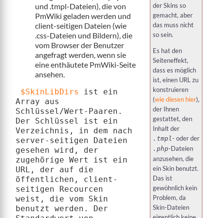
der Skins so
und .tmpl-Dateien), die von
gemacht, aber
PmWiki geladen werden und
das muss nicht
client-seitigen Dateien (wie
so sein.
.css-Dateien und Bildern), die
vom Browser der Benutzer
Es hat den
angefragt werden, wenn sie
Seiteneffekt,
eine enthäutete PmWiki-Seite
dass es möglich
ansehen.
ist, einen URL zu
konstruieren
$SkinLibDirs
 ist ein 
(
wie diesen hier
),
Array aus 
der Ihnen
Schlüssel/Wert-Paaren. 
gestattet, den
Der Schlüssel ist ein 
Inhalt der
Verzeichnis, in dem nach 
- oder der
.tmpl
server-seitigen Dateien 
-Dateien
.php
gesehen wird, der 
anzusehen, die
zugehörige Wert ist ein 
ein Skin benutzt.
URL, der auf die 
Das ist
öffentlichen, client-
gewöhnlich kein
seitigen Recourcen 
Problem, da
weist, die vom Skin 
Skin-Dateien
benutzt werden. Der 
eigentlich keine