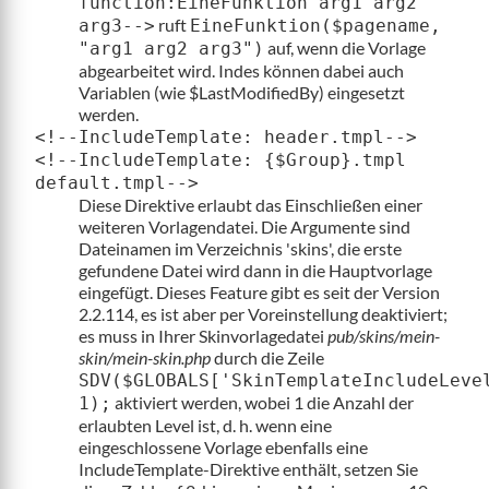
function:EineFunktion arg1 arg2
ruft
arg3-->
EineFunktion($pagename,
auf, wenn die Vorlage
"arg1 arg2 arg3")
abgearbeitet wird. Indes können dabei auch
Variablen (wie $LastModifiedBy) eingesetzt
werden.
<!--IncludeTemplate: header.tmpl-->
<!--IncludeTemplate: {$Group}.tmpl
default.tmpl-->
Diese Direktive erlaubt das Einschließen einer
weiteren Vorlagendatei. Die Argumente sind
Dateinamen im Verzeichnis 'skins', die erste
gefundene Datei wird dann in die Hauptvorlage
eingefügt. Dieses Feature gibt es seit der Version
2.2.114, es ist aber per Voreinstellung deaktiviert;
es muss in Ihrer Skinvorlagedatei
pub/skins/mein-
skin/mein-skin.php
durch die Zeile
SDV($GLOBALS['SkinTemplateIncludeLeve
aktiviert werden, wobei 1 die Anzahl der
1);
erlaubten Level ist, d. h. wenn eine
eingeschlossene Vorlage ebenfalls eine
IncludeTemplate-Direktive enthält, setzen Sie