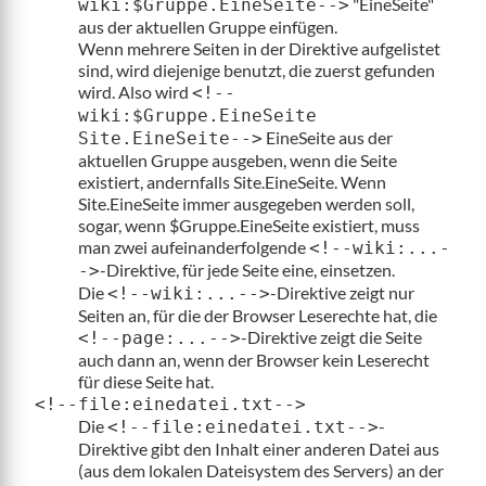
"EineSeite"
wiki:$Gruppe.EineSeite-->
aus der aktuellen Gruppe einfügen.
Wenn mehrere Seiten in der Direktive aufgelistet
sind, wird diejenige benutzt, die zuerst gefunden
wird. Also wird
<!--
wiki:$Gruppe.EineSeite
EineSeite aus der
Site.EineSeite-->
aktuellen Gruppe ausgeben, wenn die Seite
existiert, andernfalls Site.EineSeite. Wenn
Site.EineSeite immer ausgegeben werden soll,
sogar, wenn $Gruppe.EineSeite existiert, muss
man zwei aufeinanderfolgende
<!--wiki:...-
-Direktive, für jede Seite eine, einsetzen.
->
Die
-Direktive zeigt nur
<!--wiki:...-->
Seiten an, für die der Browser Leserechte hat, die
-Direktive zeigt die Seite
<!--page:...-->
auch dann an, wenn der Browser kein Leserecht
für diese Seite hat.
<!--file:einedatei.txt-->
Die
-
<!--file:einedatei.txt-->
Direktive gibt den Inhalt einer anderen Datei aus
(aus dem lokalen Dateisystem des Servers) an der