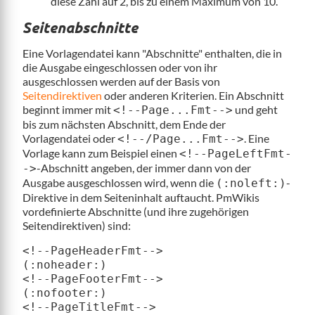
diese Zahl auf 2, bis zu einem Maximum von 10.
Seitenabschnitte
Eine Vorlagendatei kann "Abschnitte" enthalten, die in
die Ausgabe eingeschlossen oder von ihr
ausgeschlossen werden auf der Basis von
Seitendirektiven
oder anderen Kriterien. Ein Abschnitt
beginnt immer mit
und geht
<!--Page...Fmt-->
bis zum nächsten Abschnitt, dem Ende der
Vorlagendatei oder
. Eine
<!--/Page...Fmt-->
Vorlage kann zum Beispiel einen
<!--PageLeftFmt-
-Abschnitt angeben, der immer dann von der
->
Ausgabe ausgeschlossen wird, wenn die
-
(:noleft:)
Direktive in dem Seiteninhalt auftaucht. PmWikis
vordefinierte Abschnitte (und ihre zugehörigen
Seitendirektiven) sind:
<!--PageHeaderFmt-->          
(:noheader:)

<!--PageFooterFmt-->          
(:nofooter:)

<!--PageTitleFmt-->           