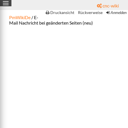
cnc-wiki

Druckansicht
Rückverweise
Anmelden
PmWikiDe
/ E-
Mail Nachricht bei geänderten Seiten (neu)
g