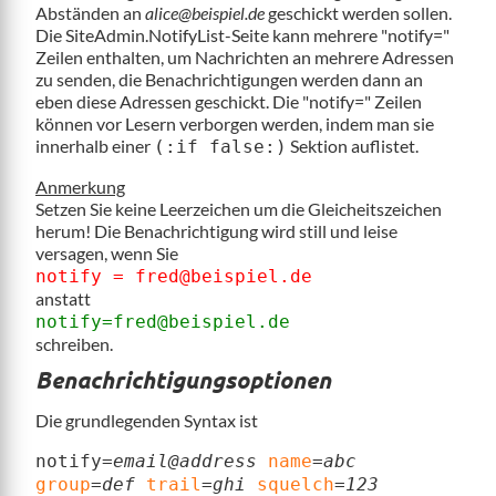
Abständen an
alice@beispiel.de
geschickt werden sollen.
Die SiteAdmin.NotifyList-Seite kann mehrere "notify="
Zeilen enthalten, um Nachrichten an mehrere Adressen
zu senden, die Benachrichtigungen werden dann an
eben diese Adressen geschickt. Die "notify=" Zeilen
können vor Lesern verborgen werden, indem man sie
innerhalb einer
Sektion auflistet.
(:if false:)
Anmerkung
Setzen Sie keine Leerzeichen um die Gleicheitszeichen
herum! Die Benachrichtigung wird still und leise
versagen, wenn Sie
notify = fred@beispiel.de
anstatt
notify=fred@beispiel.de
schreiben.
Benachrichtigungsoptionen
Die grundlegenden Syntax ist
notify=
email@address
name
=
abc
group
=
def
trail
=
ghi
squelch
=
123