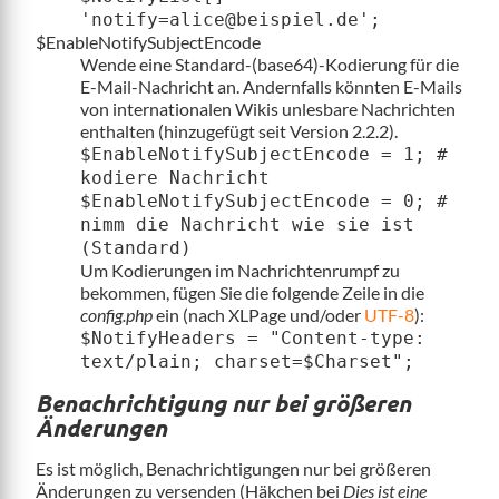
'notify=alice@beispiel.de';
$EnableNotifySubjectEncode
Wende eine Standard-(base64)-Kodierung für die
E-Mail-Nachricht an. Andernfalls könnten E-Mails
von internationalen Wikis unlesbare Nachrichten
enthalten (hinzugefügt seit Version 2.2.2).
$EnableNotifySubjectEncode = 1; #
kodiere Nachricht
$EnableNotifySubjectEncode = 0; #
nimm die Nachricht wie sie ist
(Standard)
Um Kodierungen im Nachrichtenrumpf zu
bekommen, fügen Sie die folgende Zeile in die
config.php
ein (nach XLPage und/oder
UTF-8
):
$NotifyHeaders = "Content-type:
text/plain; charset=$Charset";
Benachrichtigung nur bei größeren
Änderungen
Es ist möglich, Benachrichtigungen nur bei größeren
Änderungen zu versenden (Häkchen bei
Dies ist eine