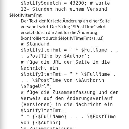
$NotifySquelch = 43200; # warte
12+ Stunden nach einem Versand
$NotifyItemFmt
Der Text, der für jede Änderung an einer Seite
versandt wird. Der String "$PostTime" wird
ersetzt durch die Zeit für die Änderung
(kontrolliert durch $NotifyTimeFmt (s. u.))
# Standard
$NotifyItemFmt = ' * $FullName . .
. $PostTime by $Author';
# füge die URL der Seite in die
Nachricht ein
$NotifyItemFmt = " * \$FullName .
. . \$PostTime von \$Author\n
\$PageUrl";
# füge die Zusammenfassung und den
Verweis auf den Änderungsverlauf
(Versionen) in die Nachricht ein
$NotifyItemFmt =
" * {\$FullName} . . . \$PostTime
von {\$Author}
\n Zusammenfassung: