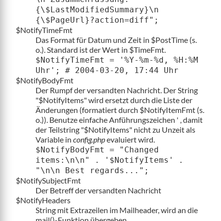
{\$LastModifiedSummary}\n
{\$PageUrl}?action=diff";
$NotifyTimeFmt
Das Format für Datum und Zeit in $PostTime (s.
o.). Standard ist der Wert in $TimeFmt.
$NotifyTimeFmt = '%Y-%m-%d, %H:%M
Uhr'; # 2004-03-20, 17:44 Uhr
$NotifyBodyFmt
Der Rumpf der versandten Nachricht. Der String
"$NotifyItems" wird ersetzt durch die Liste der
Änderungen (formatiert durch $NotifyItemFmt (s.
o.)). Benutze einfache Anführungszeichen ' , damit
der Teilstring "$NotifyItems" nicht zu Unzeit als
Variable in
config.php
evaluiert wird.
$NotifyBodyFmt = "Changed
items:\n\n" . '$NotifyItems' .
"\n\n Best regards...";
$NotifySubjectFmt
Der Betreff der versandten Nachricht
$NotifyHeaders
String mit Extrazeilen im Mailheader, wird an die
mail()-Funktion übergeben