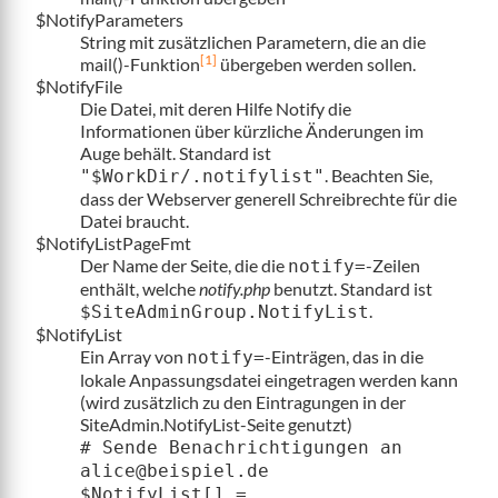
$NotifyParameters
String mit zusätzlichen Parametern, die an die
[1]
mail()-Funktion
übergeben werden sollen.
$NotifyFile
Die Datei, mit deren Hilfe Notify die
Informationen über kürzliche Änderungen im
Auge behält. Standard ist
. Beachten Sie,
"$WorkDir/.notifylist"
dass der Webserver generell Schreibrechte für die
Datei braucht.
$NotifyListPageFmt
Der Name der Seite, die die
-Zeilen
notify=
enthält, welche
notify.php
benutzt. Standard ist
.
$SiteAdminGroup.NotifyList
$NotifyList
Ein Array von
-Einträgen, das in die
notify=
lokale Anpassungsdatei eingetragen werden kann
(wird zusätzlich zu den Eintragungen in der
SiteAdmin.NotifyList-Seite genutzt)
# Sende Benachrichtigungen an
alice@beispiel.de
$NotifyList[] =