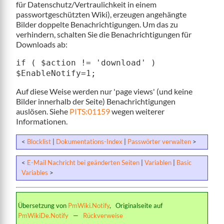
für Datenschutz/Vertraulichkeit in einem
passwortgeschützten Wiki), erzeugen angehängte
Bilder doppelte Benachrichtigungen. Um das zu
verhindern, schalten Sie die Benachrichtigungen für
Downloads ab:
if ( $action != 'download' )
$EnableNotify=1;
Auf diese Weise werden nur 'page views' (und keine
Bilder innerhalb der Seite) Benachrichtigungen
auslösen. Siehe
PITS:01159
wegen weiterer
Informationen.
<
Blocklist
|
Dokumentations-Index
|
Passwörter verwalten
>
<
E-Mail Nachricht bei geänderten Seiten
|
Variablen
|
Basic
Variables
>
Übersetzung von
PmWiki.Notify
, Originalseite auf
PmWikiDe.Notify
—
Rückverweise